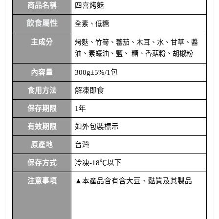
商品名稱
四喜烤麩
飲食屬性
全素、低糖
主成分
烤麩、竹筍、蕃茄、木耳、水、甘草、醬
油、素蠔油、鹽、 糖、香菇粉、胡椒粉
內容量
300g±5%/1包
食用方法
解凍即食
保存期限
1年
有效期限
如外包裝標示
原產地
台灣
保存方式
冷凍-18℃以下
注意事項
▲本產品含有含大豆、麩質及其製品