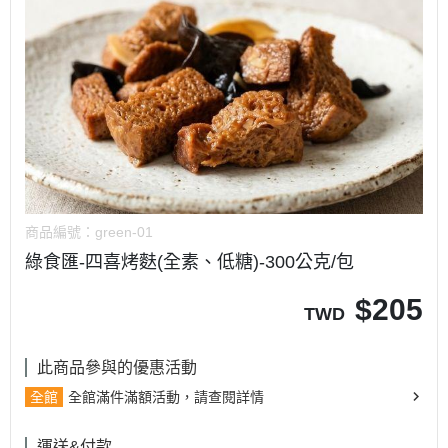
商品編號：
green-01
綠食匯-四喜烤麩(全素、低糖)-300公克/包
$
205
TWD
此商品參與的優惠活動
全館
全館滿件滿額活動，請查閱詳情
運送&付款