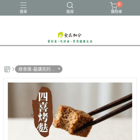
0
選單
搜尋
購物車
食在x綠食匯
綠食匯-最講究的頂
級蔬食